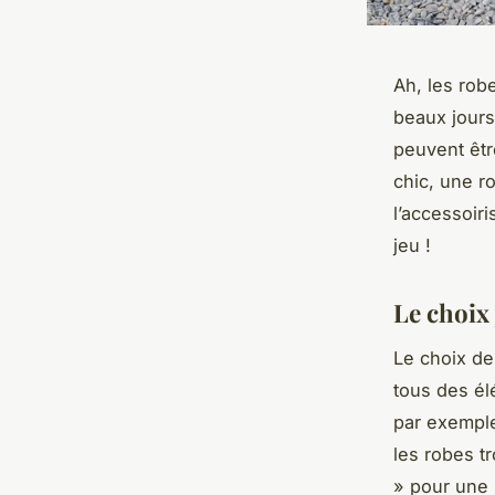
Ah, les rob
beaux jours
peuvent êtr
chic, une r
l’accessoir
jeu !
Le choix 
Le choix de 
tous des é
par exemple
les robes t
» pour une 