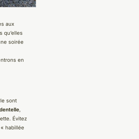
es aux
s qu’elles
une soirée
entrons en
yle sont
dentelle
,
ette. Évitez
« habillée