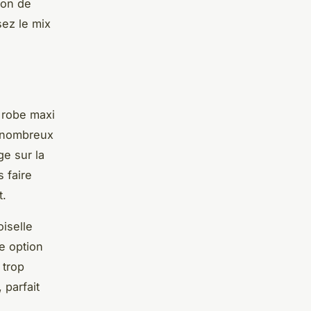
ion de
sez le mix
a robe maxi
e nombreux
ge sur la
 faire
t.
iselle
e option
 trop
 parfait