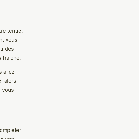
tre tenue.
ent vous
ou des
 fraîche.
s allez
, alors
s vous
compléter