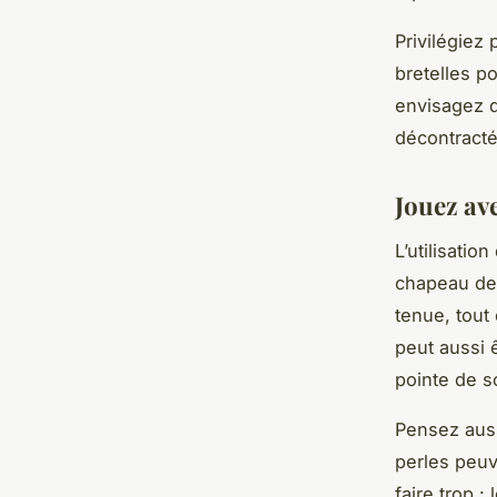
Privilégiez
bretelles p
envisagez d
décontracté
Jouez ave
L’utilisati
chapeau de 
tenue, tout
peut aussi 
pointe de s
Pensez auss
perles peuv
faire trop :