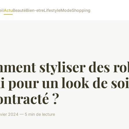
il
Actu
Beauté
Bien-etre
Lifestyle
Mode
Shopping
ment styliser des ro
 pour un look de so
ntracté ?
nvier 2024 — 5 min de lecture