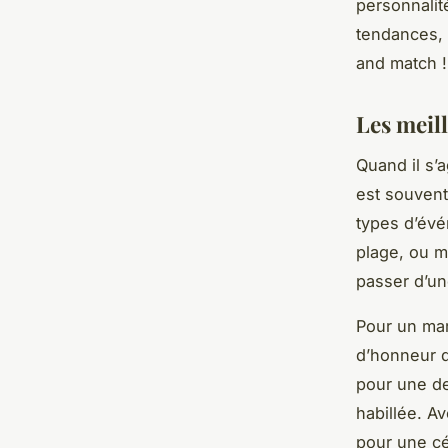
personnalit
tendances, 
and match !
Les meil
Quand il s’
est souvent
types d’évé
plage, ou m
passer d’un
Pour un mar
d’honneur
d
pour une de
habillée. Av
pour une cé