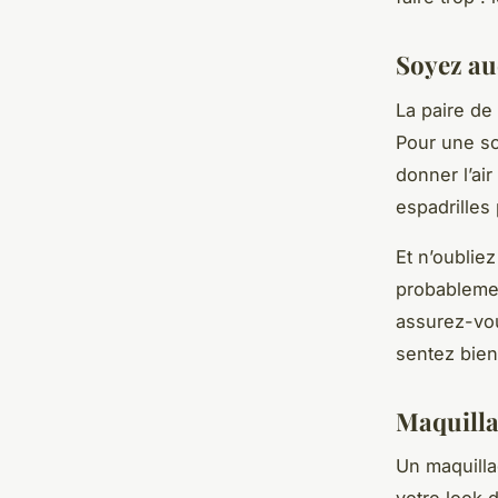
Soyez au
La paire de
Pour une so
donner l’ai
espadrilles
Et n’oubliez
probablemen
assurez-vou
sentez bien
Maquillag
Un maquilla