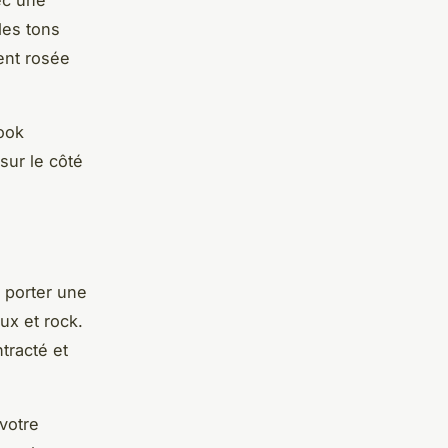
ec une
des tons
ent rosée
look
sur le côté
 porter une
ux et rock.
tracté et
 votre