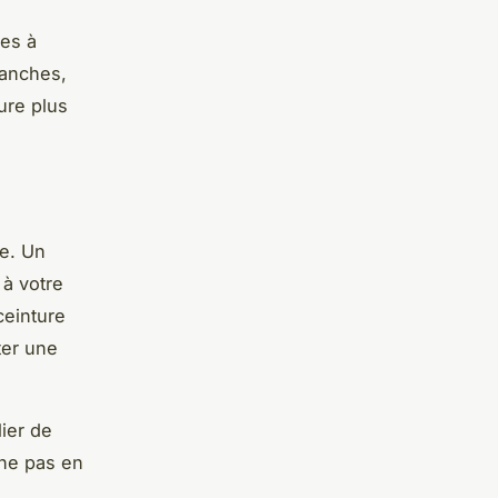
es à
manches,
ure plus
ue. Un
 à votre
ceinture
ter une
ier de
 ne pas en