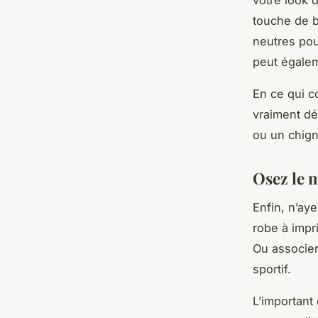
votre look 
touche de b
neutres pou
peut égalem
En ce qui c
vraiment dé
ou un chigno
Osez le 
Enfin, n’ay
robe à impr
Ou associer
sportif.
L’important 