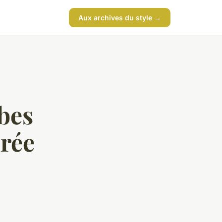
Aux archives du style →
bes
irée