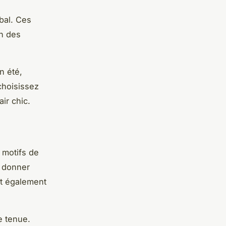
bal
. Ces
on des
n été,
choisissez
ir chic.
 motifs de
t donner
nt également
e tenue.