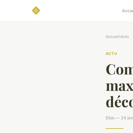
Accue
Accueil
›
Actu
ACTU
Com
maxi
déco
Elise — 24 ja